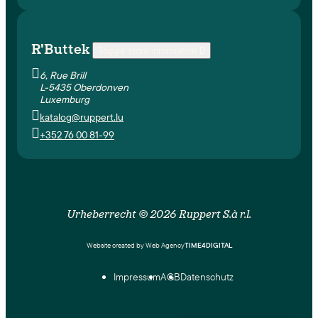
R'Buttek
Toggle store information


6, Rue Brill
L-5435 Oberdonven
Luxemburg

katalog@ruppert.lu

+352 76 00 81-99
Urheberrecht © 2026 Ruppert S.à r.l.
Website created by Web Agency
TIME4DIGITAL
Impressum
AGB
Datenschutz