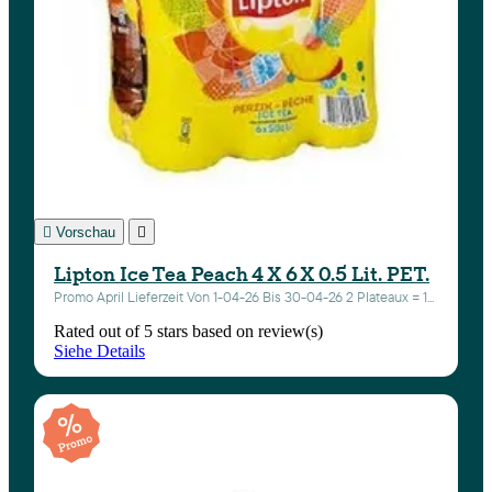

Vorschau

Lipton Ice Tea Peach 4 X 6 X 0.5 Lit. PET.
Promo April Lieferzeit Von 1-04-26 Bis 30-04-26 2 Plateaux = 1...
Rated
out of 5 stars based on
review(s)
Siehe Details