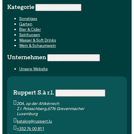
Kategorie
Toggle kategorie links

Sonstiges
Garten
Bier & Cider
Spirituosen
Wasser & Soft Drinks
Wein & Schaumwein
Unternehmen
Toggle unternehmen links

Unsere Website
Ruppert S.à r.l.
Toggle store information


20A, op der Ahlkérrech
Z.I. Potaschberg,6776 Grevenmacher
Luxemburg

katalog@ruppert.lu

+352 76 00 81 1