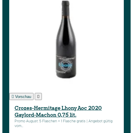

Vorschau

Crozes-Hermitage Lhony Aoc 2020
Gaylord-Machon 0,75 lit.
Promo August: 5 Flaschen + 1 Flasche gratis | Angebot gültig
vom...