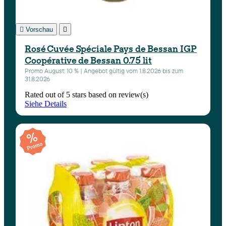

Vorschau

Rosé Cuvée Spéciale Pays de Bessan IGP
Coopérative de Bessan 0.75 lit
Promo August: 10 % | Angebot gültig vom 1.8.2026 bis zum
31.8.2026
Rated
out of 5 stars based on
review(s)
Siehe Details