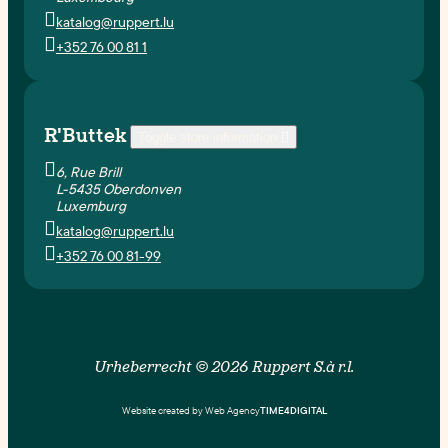

katalog@ruppert.lu

+352 76 00 81 1
R'Buttek
Toggle store information


6, Rue Brill
L-5435 Oberdonven
Luxemburg

katalog@ruppert.lu

+352 76 00 81-99
Urheberrecht © 2026 Ruppert S.à r.l.
Website created by Web Agency
TIME4DIGITAL