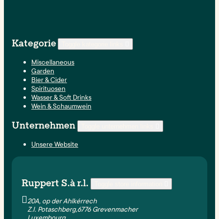
Kategorie
Toggle kategorie links

Miscellaneous
Garden
Bier & Cider
Spirituosen
Wasser & Soft Drinks
Wein & Schaumwein
Unternehmen
Toggle unternehmen links

Unsere Website
Ruppert S.à r.l.
Toggle store information


20A, op der Ahlkérrech
Z.I. Potaschberg,6776 Grevenmacher
Luxembourg