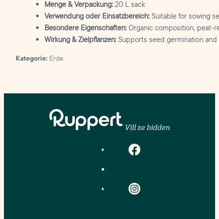
Menge & Verpackung:
20 L sack
Verwendung oder Einsatzbereich:
Suitable for sowing se
Besondere Eigenschaften:
Organic composition, peat-r
Wirkung & Zielpflanzen:
Supports seed germination and h
Kategorie:
Erde
Vill ze bidden
Facebook
YouTube
Instagram