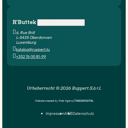
R'Buttek
Toggle store information


6, Rue Brill
L-5435 Oberdonven
Luxemburg

katalog@ruppert.lu

+352 76 00 81-99
Urheberrecht © 2026 Ruppert S.à r.l.
Website created by Web Agency
TIME4DIGITAL
Impressum
AGB
Datenschutz