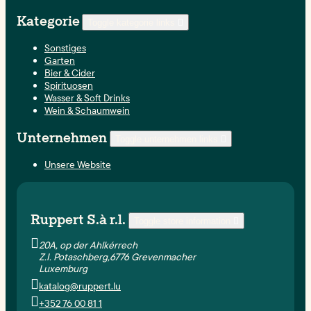
Kategorie
Toggle kategorie links

Sonstiges
Garten
Bier & Cider
Spirituosen
Wasser & Soft Drinks
Wein & Schaumwein
Unternehmen
Toggle unternehmen links

Unsere Website
Ruppert S.à r.l.
Toggle store information


20A, op der Ahlkérrech
Z.I. Potaschberg,6776 Grevenmacher
Luxemburg

katalog@ruppert.lu

+352 76 00 81 1